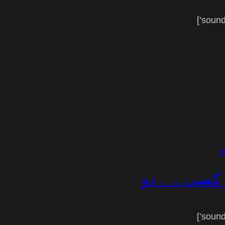
ن کسی… . دو