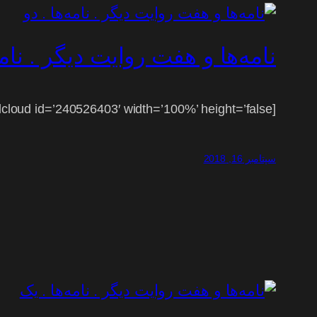
نامه‌ها و هفت روایت دیگر . نامه
[soundcloud id=’240526403′ width=’100%’ height=’false’]
سپتامبر 16, 2018