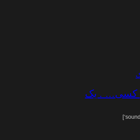
آن کسی… . یک