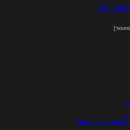
‌ها . یک
آن کسی… . سه