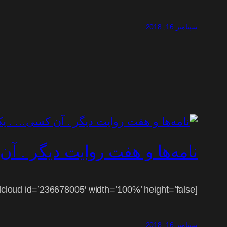
سپتامبر 16, 2018
نامه‌ها و هفت روایت دیگر . 
[soundcloud id=’236678005′ width=’100%’ height=’false’]
سپتامبر 16, 2018