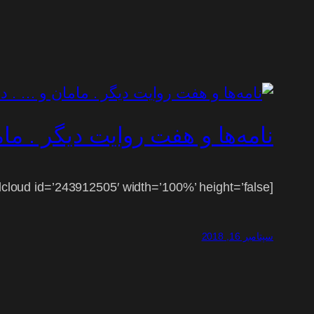
نامه‌ها و هفت روایت دیگر . ما
[soundcloud id=’243912505′ width=’100%’ height=’false’]
سپتامبر 16, 2018