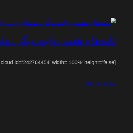
نامه‌ها و هفت روایت دیگر . ما
[soundcloud id=’242764454′ width=’100%’ height=’false’]
سپتامبر 16, 2018