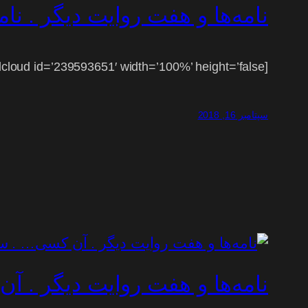
نامه‌ها و هفت روایت دیگر . نامه
[soundcloud id=’239593651′ width=’100%’ height=’false’]
سپتامبر 16, 2018
نامه‌ها و هفت روایت دیگر . 