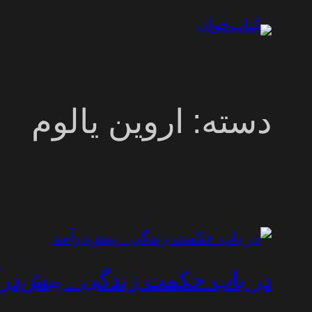
رفتن
به
محتوا
دسته:
اروین یالوم
در باب حکمت زندگی . پیش‌درآ