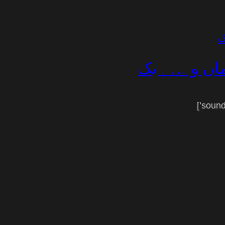
مان و … . یک