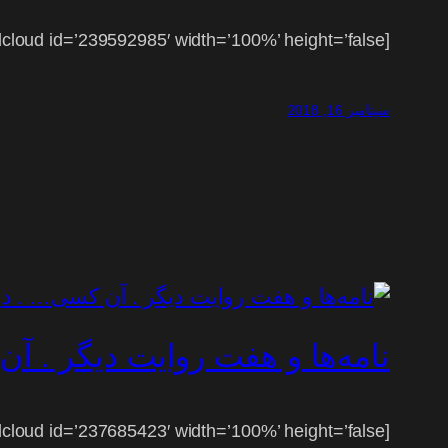
[soundcloud id=’239592985′ width=’100%’ height=’false’]
سپتامبر 16, 2018
نامه‌ها و هفت روایت دیگر . آ
[soundcloud id=’237685423′ width=’100%’ height=’false’]