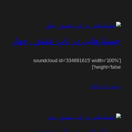
جستارهایی در بابِ عشق . چهار
[soundcloud id=’334891615′ width=’100%’
height=’false’]
سپتامبر 19, 2018