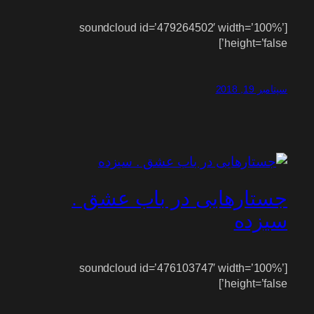
[soundcloud id=’479264502′ width=’100%’
height=’false’]
سپتامبر 19, 2018
جستارهایی در باب عشق .
سیزده
[soundcloud id=’476103747′ width=’100%’
height=’false’]