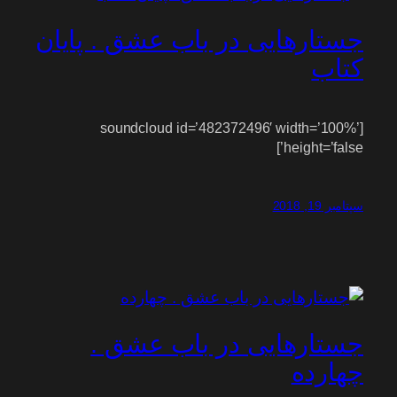
جستارهایی در باب عشق . پایان
کتاب
[soundcloud id=’482372496′ width=’100%’
height=’false’]
سپتامبر 19, 2018
جستارهایی در باب عشق .
چهارده