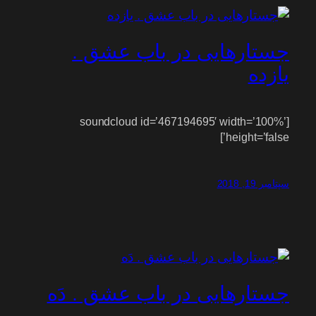
جستارهایی در باب عشق .
یازده
[soundcloud id=’467194695′ width=’100%’
height=’false’]
سپتامبر 19, 2018
جستارهایی در باب عشق . دَه