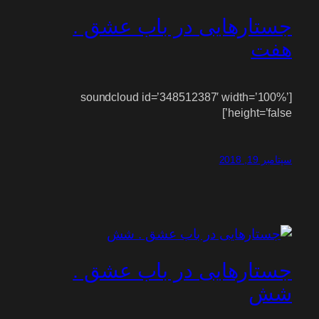
جستارهایی در باب عشق .
هفت
[soundcloud id=’348512387′ width=’100%’
height=’false’]
سپتامبر 19, 2018
جستارهایی در باب عشق .
شش