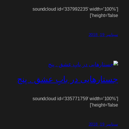
[soundcloud id=’337992235′ width=’100%’
height=’false’]
سپتامبر 19, 2018
جستارهایی در بابِ عشق . پنج
[soundcloud id=’335771759′ width=’100%’
height=’false’]
سپتامبر 19, 2018