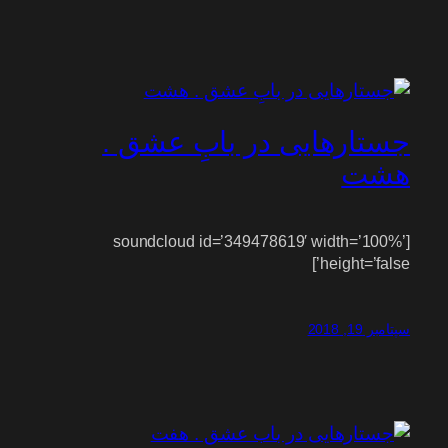
جستارهایی در بابِ عشق .
هشت
[soundcloud id=’349478619′ width=’100%’
height=’false’]
سپتامبر 19, 2018