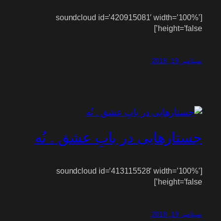
[soundcloud id=’420915081′ width=’100%’
height=’false’]
سپتامبر 19, 2018
جستارهایی در بابِ عشق . نُه
[soundcloud id=’413115528′ width=’100%’
height=’false’]
سپتامبر 19, 2018