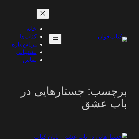
رفتن
به
محتوا
خانه
کتاب‌ها
در این باره
پشتیبانی
تماس
برچسب:
جستارهایی در
باب عشق