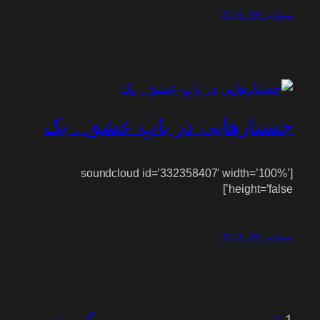
سپتامبر 19, 2018
جستارهایی در بابِ عشق . یک
[soundcloud id=’332358407′ width=’100%’
height=’false’]
سپتامبر 19, 2018
1
2
برگه بعدی
→