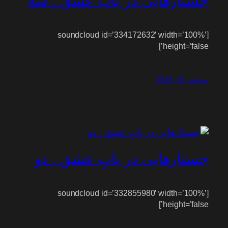
جستارهایی در باب عشق . سه
[soundcloud id=’334172632′ width=’100%’
height=’false’]
سپتامبر 19, 2018
جستارهایی در بابِ عشق . دو
[soundcloud id=’332855980′ width=’100%’
height=’false’]