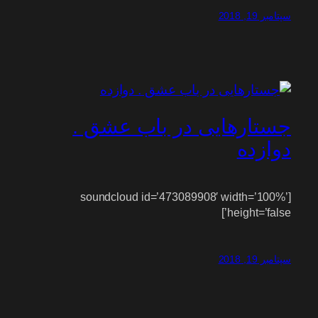
سپتامبر 19, 2018
جستارهایی در باب عشق .
دوازده
[soundcloud id=’473089908′ width=’100%’
height=’false’]
سپتامبر 19, 2018