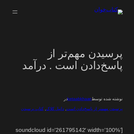
رفتن
به
محتوا
پرسیدن مهم‌تر از
پاسخ‌دادن است . درآمد
نوشته شده توسط
ketaabkhaan
در
پرسیدن مهمتر از پاسخ‌دادن است
, 
دانیل کلاک
, 
کتاب پرسیدن
[soundcloud id=’261795142′ width=’100%’