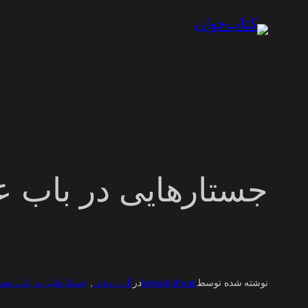
رفتن
به
محتوا
جستارهایی در باب 
نوشته شده توسط
ketaabkhaan
در
آلن دوباتن
, 
جستارهایی در باب عش