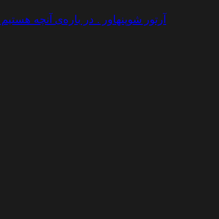
آرتور شوپنهاور . در باره‌ی آنچه هستیم / 