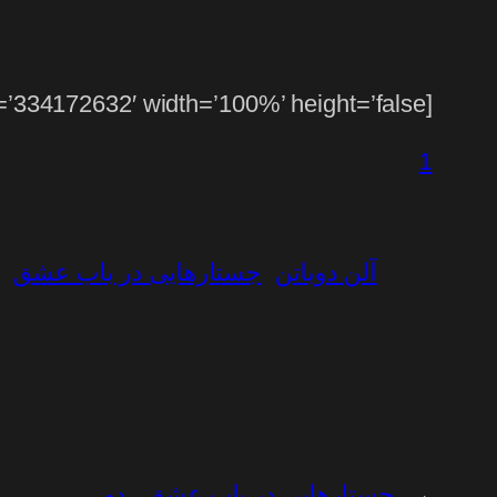
[soundcloud id=’334172632′ width=’100%’ height=’false’]
1
آلن دوباتن
جستارهایی در باب عشق
←
جستارهایی در بابِ عشق . دو