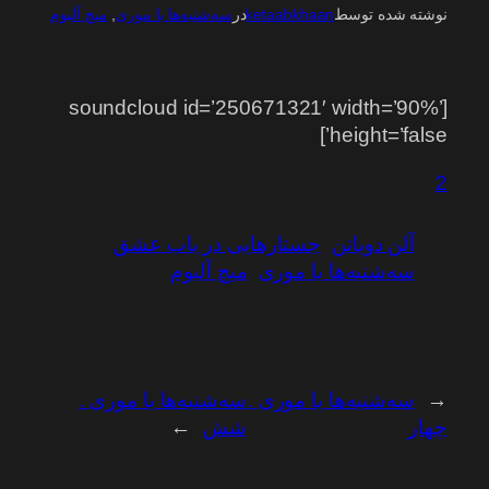
نوشته شده توسط
ketaabkhaan
در
سه‌شنبه‌ها با موری
, 
میچ آلبوم
[soundcloud id=’250671321′ width=’90%’
height=’false’]
2
آلن دوباتن
جستارهایی در باب عشق
سه‌شنبه‌ها با موری
میچ آلبوم
←
سه‌شنبه‌ها با موری .
سه‌شنبه‌ها با موری .
چهار
شش
→