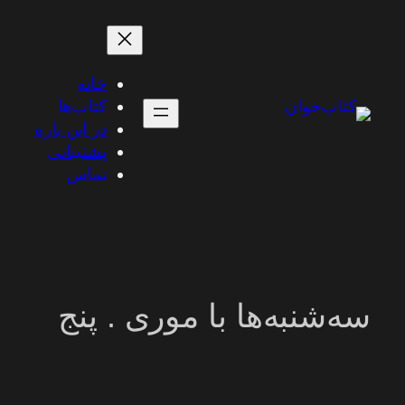
رفتن
به
محتوا
خانه
کتاب‌ها
در این باره
پشتیبانی
تماس
سه‌شنبه‌ها با موری . پنج