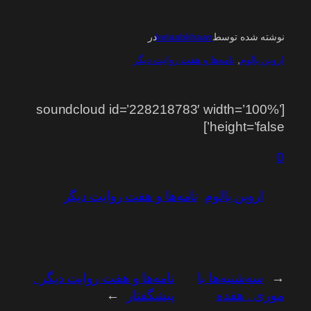
نوشته شده توسط
ketaabkhaan
در
اروین یالوم
, 
نامه‌ها و هفت روایت دیگر
[soundcloud id=’228218783′ width=’100%’
height=’false’]
0
اروین یالوم
نامه‌ها و هفت روایت دیگر
←
سه‌شنبه‌ها با
نامه‌ها و هفت روایت دیگر .
موری . هفده
پیشگفتار
→