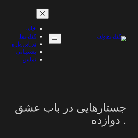
رفتن
به
محتوا
خانه
کتاب‌ها
در این باره
پشتیبانی
تماس
جستارهایی در باب عشق
. دوازده