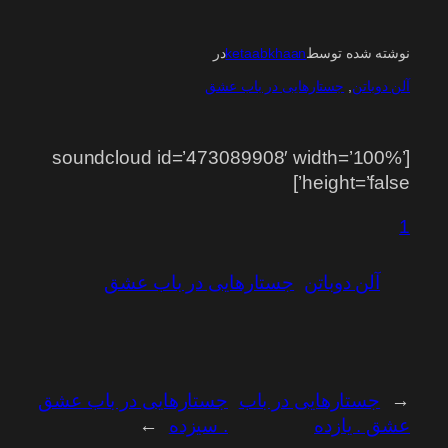
نوشته شده توسط
ketaabkhaan
در
آلن دوباتن
, 
جستارهایی در باب عشق
[soundcloud id=’473089908′ width=’100%’
height=’false’]
1
آلن دوباتن
جستارهایی در باب عشق
←
جستارهایی در باب
جستارهایی در باب عشق
عشق . یازده
. سیزده
→