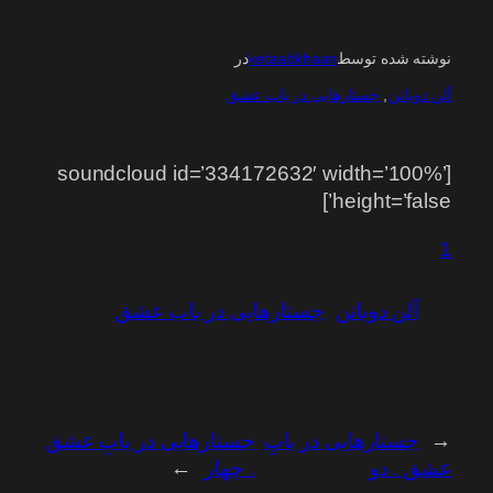
نوشته شده توسط
ketaabkhaan
در
آلن دوباتن
, 
جستارهایی در باب عشق
[soundcloud id=’334172632′ width=’100%’
height=’false’]
1
آلن دوباتن
جستارهایی در باب عشق
←
جستارهایی در بابِ
جستارهایی در بابِ عشق
عشق . دو
. چهار
→