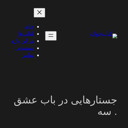
رفتن
به
محتوا
خانه
کتاب‌ها
در این باره
پشتیبانی
تماس
جستارهایی در باب عشق
. سه