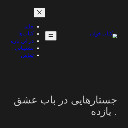
رفتن
به
محتوا
خانه
کتاب‌ها
در این باره
پشتیبانی
تماس
جستارهایی در باب عشق
. یازده