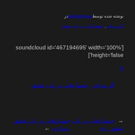
نوشته شده توسط
ketaabkhaan
در
آلن دوباتن
, 
جستارهایی در باب عشق
[soundcloud id=’467194695′ width=’100%’
height=’false’]
0
آلن دوباتن
جستارهایی در باب عشق
←
جستارهایی در باب
جستارهایی در باب عشق
عشق . دَه
. دوازده
→