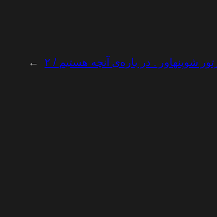
تور شوپنهاور . در باره‌ی آنچه هستیم / ۲
→