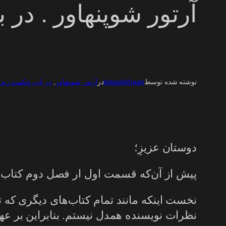
آرتور شوپنهاور . در ب
نوشته شده توسط
ketaabkhaan
در
آرتور شوپنهاور
, 
در باب حکمت زند
دوستان عزیزِ؛
پیش از آن‌که قسمت اول ار فصل دوم کتاب «د
نخست اینکه مانند تمام کتاب‌های دیگری که تا
نظرات نویسنده همدل نیستم. بنابراین بر عه