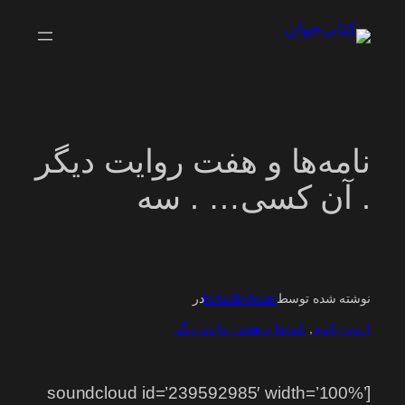
رفتن
به
محتوا
نامه‌ها و هفت روایت دیگر
. آن کسی… . سه
نوشته شده توسط
ketaabkhaan
در
اروین یالوم
, 
نامه‌ها و هفت روایت دیگر
[soundcloud id=’239592985′ width=’100%’